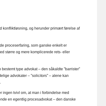
konfliktløsning, og herunder primært førelse af
e proceserfaring, som ganske enkelt er
 med større og mere komplicerede rets- eller
bestemt type advokat – den såkaldte ”barrister”
elige advokater – ”solicitors” – alene kan
.
r ingen tvivl om, at man i forbindelse med
nvende en egentlig procesadvokat – den danske