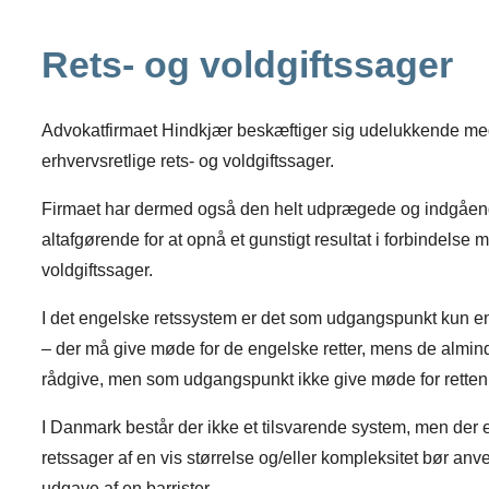
Rets- og voldgiftssager
Advokatfirmaet Hindkjær beskæftiger sig udelukkende med 
erhvervsretlige rets- og voldgiftssager.
Firmaet har dermed også den helt udprægede og indgåend
altafgørende for at opnå et gunstigt resultat i forbindelse
voldgiftssager.
I det engelske retssystem er det som udgangspunkt kun en 
– der må give møde for de engelske retter, mens de almind
rådgive, men som udgangspunkt ikke give møde for retten
I Danmark består der ikke et tilsvarende system, men der e
retssager af en vis størrelse og/eller kompleksitet bør a
udgave af en barrister.