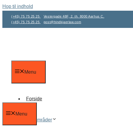
Hop til indhold
(+45) 75 75 25 25
Vestergade 48F, 2. th. 8000 Aarhus C.
(+45) 75 75 25 25
post@hindkjaerlaw.com
Menu
Forside
Menu
Fagområder