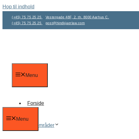
Hop til indhold
(+45) 75 75 25 25
Vestergade 48F, 2. th. 8000 Aarhus C.
(+45) 75 75 25 25
post@hindkjaerlaw.com
Menu
Forside
Menu
Fagområder